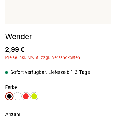
Wender
Regulärer Preis:
2,99 €
Preise inkl. MwSt. zzgl. Versandkosten
Sofort verfügbar, Lieferzeit: 1-3 Tage
auswählen
Farbe
schwarz
weiß
rot
apfelgrün
Anzahl