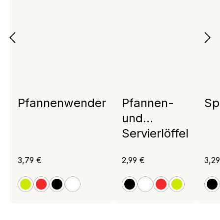
Pfannenwender
Pfannen-
Sp
und
Servierlöffel
Regulärer Preis:
Regulärer Preis:
Regu
3,79 €
2,99 €
3,29
apfelgrün
rot
schwarz
weiß
schwarz
weiß
rot
apfelgrün
s