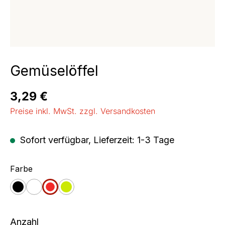
Gemüselöffel
Regulärer Preis:
3,29 €
Preise inkl. MwSt. zzgl. Versandkosten
Sofort verfügbar, Lieferzeit: 1-3 Tage
auswählen
Farbe
schwarz
weiß
rot
apfelgrün
Anzahl