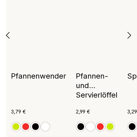
Pfannenwender
Pfannen-
Sp
und
Servierlöffel
Regulärer Preis:
Regulärer Preis:
Regu
3,79 €
2,99 €
3,29
apfelgrün
rot
schwarz
weiß
schwarz
weiß
rot
apfelgrün
s