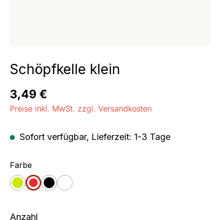
Schöpfkelle klein
Regulärer Preis:
3,49 €
Preise inkl. MwSt. zzgl. Versandkosten
Sofort verfügbar, Lieferzeit: 1-3 Tage
auswählen
Farbe
apfelgrün
rot
schwarz
weiß
Anzahl