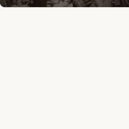
Frühstücks-Duo
Rüh