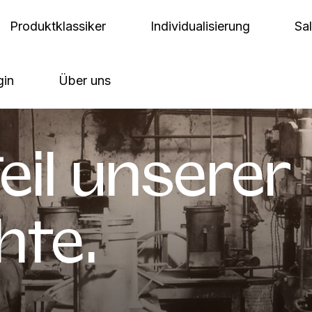
Produktklassiker
Individualisierung
Sa
gin
Über uns
eil unserer
hte.