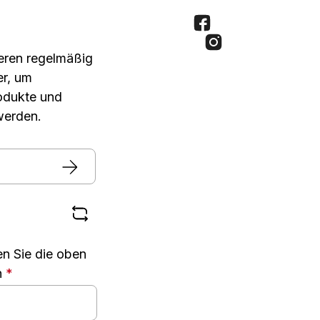
seren regelmäßig
er, um
rodukte und
werden.
n Sie die oben
n
*