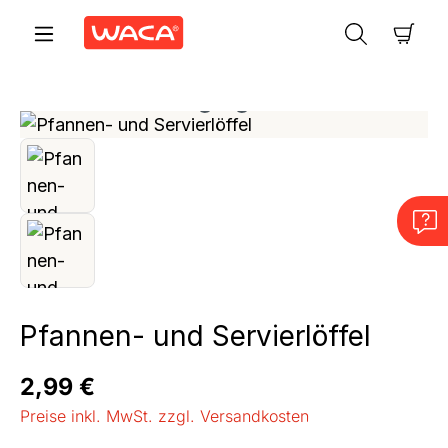
Zum Hauptinhalt springen
Ware
Bildergalerie überspringen
Pfannen- und Servierlöffel
Regulärer Preis:
2,99 €
Preise inkl. MwSt. zzgl. Versandkosten