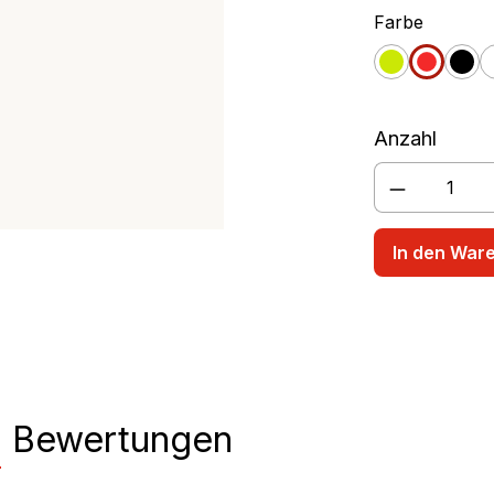
auswäh
Farbe
rschüssel
Rührbecher
apfelgrün
rot
sch
Anzahl
Produkt A
In den War
n
Bewertungen