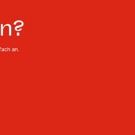
en?
fach an.