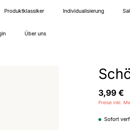
Produktklassiker
Individualisierung
Sa
gin
Über uns
Schö
Regulärer Pre
3,99 €
Preise inkl. M
Sofort verf