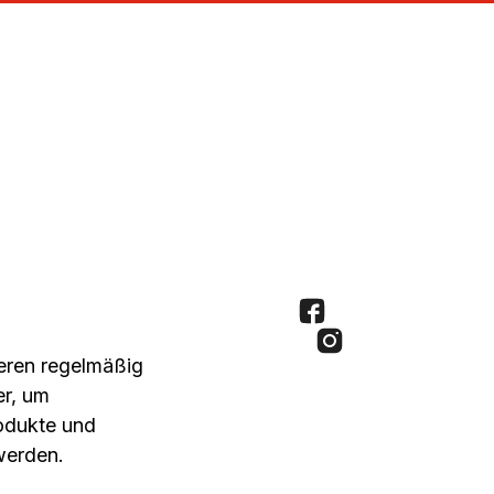
seren regelmäßig
er, um
rodukte und
werden.