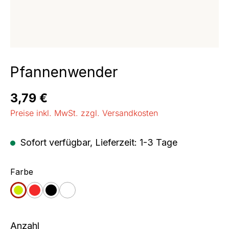
Pfannenwender
Regulärer Preis:
3,79 €
Preise inkl. MwSt. zzgl. Versandkosten
Sofort verfügbar, Lieferzeit: 1-3 Tage
auswählen
Farbe
apfelgrün
rot
schwarz
weiß
Anzahl