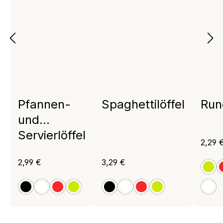
Pfannen-
Spaghettilöffel
Run
und
Servierlöffel
Regul
2,29 
Regulärer Preis:
Regulärer Preis:
2,99 €
3,29 €
apf
schwarz
weiß
rot
apfelgrün
schwarz
weiß
rot
apfelgrün
wei