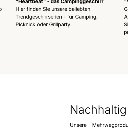
"Heartbeat" - das Campinggeschirr
"
p
Hier finden Sie unsere beliebten
G
Trendgeschirrserien - für Camping,
A
Picknick oder Grillparty.
S
p
Nachhaltig
Unsere Mehrwegprodu