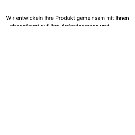
Wir entwickeln Ihre Produkt gemeinsam mit Ihnen
- abgestimmt auf Ihre Anforderungen und
technisch geprüft durch Machbarkeitsanalysen.
Sie stellen uns Ihre Konstruktionsdaten zur
Verfügung - wir kümmern uns um den Rest.
Online oder per Datenträger in gängigen
Formaten.
Gemeinsam mit Ihnen finden wir die optimale
Lösung - passend zu Ihren technischen
Vorgaben und wirtschaftlichen Anforderungen.