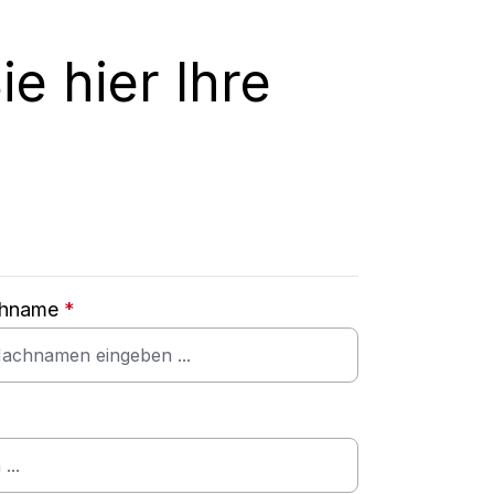
e hier Ihre
hname
*