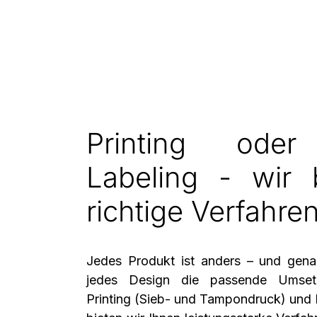
Printing oder
Labeling - wir 
richtige Verfahre
Jedes Produkt ist anders – und gena
jedes Design die passende Umse
Printing (Sieb- und Tampondruck)
und