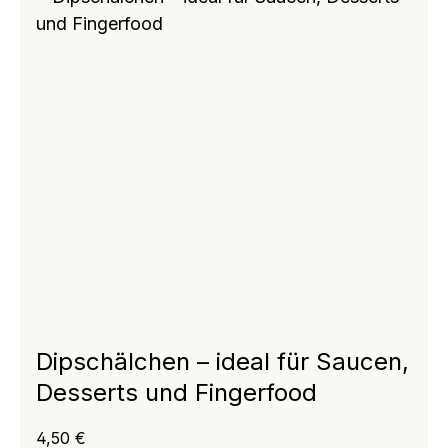
Dipschälchen – ideal für Saucen,
Desserts und Fingerfood
Regulärer Preis:
4,50 €