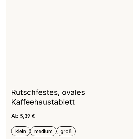
Rutschfestes, ovales
Kaffeehaustablett
Regulärer Preis:
Ab
5,39 €
klein
medium
groß