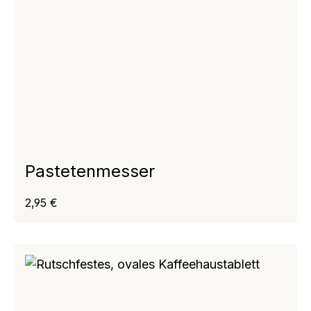
Pastetenmesser
Regulärer Preis:
2,95 €