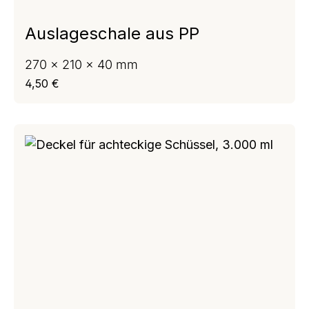
Auslageschale aus PP
270 x 210 x 40 mm
Regulärer Preis:
4,50 €