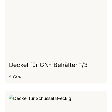
Deckel für GN- Behälter 1/3
Regulärer Preis:
4,95 €