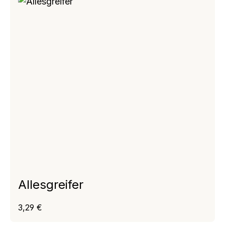
Allesgreifer
Regulärer Preis:
3,29 €