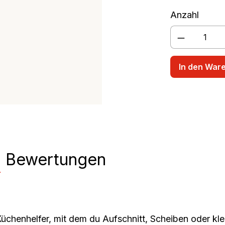
rschüssel
Rührbecher
Anzahl
Produkt A
In den War
n
Bewertungen
Küchenhelfer, mit dem du Aufschnitt, Scheiben oder kl