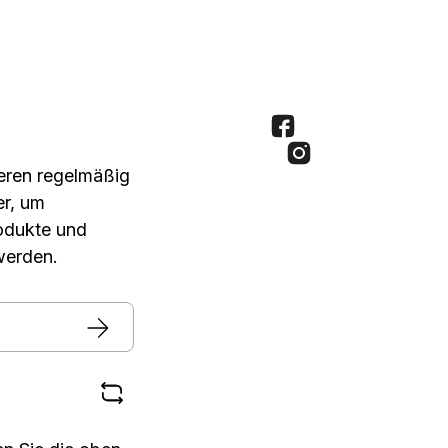
seren regelmäßig
er, um
rodukte und
werden.