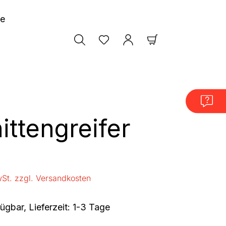
le
Warenkorb enthäl
ittengreifer
is:
wSt. zzgl. Versandkosten
ügbar, Lieferzeit: 1-3 Tage