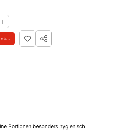
nzahl: Gib den gewünschten Wert ein o
enkorb
eine Portionen besonders
hygienisch