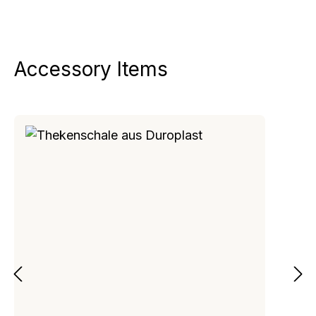
Accessory Items
Produktgalerie überspringen