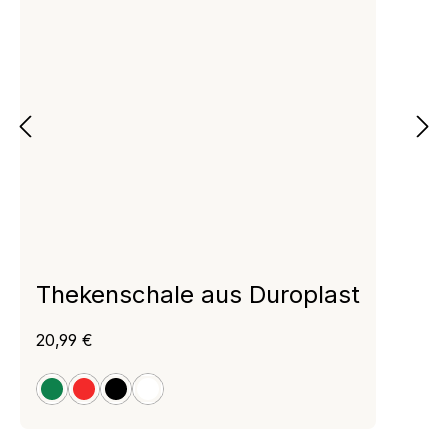
Thekenschale aus Duroplast
Regulärer Preis:
20,99 €
grün
rot
schwarz
weiß