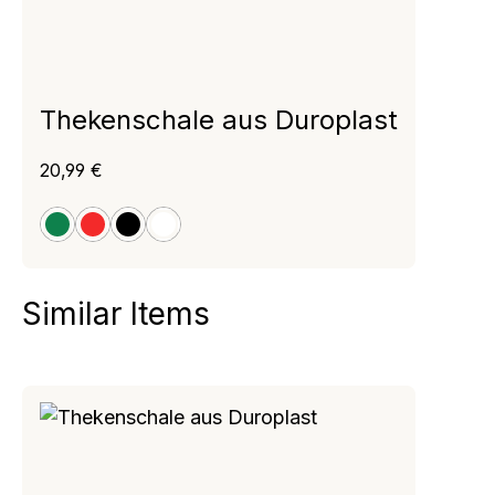
Thekenschale aus Duroplast
Regulärer Preis:
20,99 €
grün
rot
schwarz
weiß
Similar Items
Produktgalerie überspringen