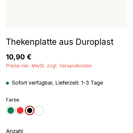
Thekenplatte aus Duroplast
Regulärer Preis:
10,90 €
Preise inkl. MwSt. zzgl. Versandkosten
Sofort verfügbar, Lieferzeit: 1-3 Tage
auswählen
Farbe
grün
rot
schwarz
weiß
Anzahl