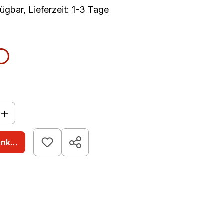
ügbar, Lieferzeit: 1-3 Tage
len
warz
weiß
ist zurzeit nicht verfügbar.)
nzahl: Gib den gewünschten Wert ein o
enkorb