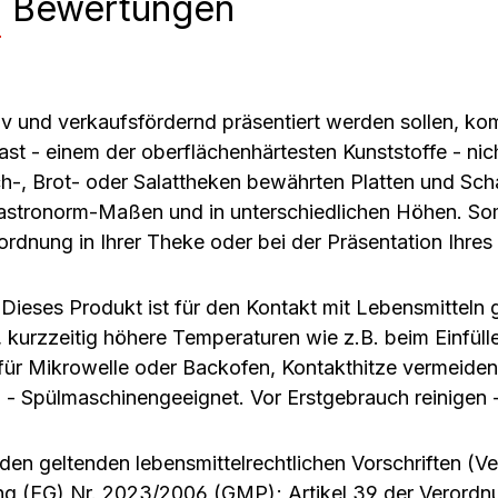
n
Bewertungen
tiv und verkaufsfördernd präsentiert werden sollen, k
st - einem der oberflächenhärtesten Kunststoffe - ni
ch-, Brot- oder Salattheken bewährten Platten und Sch
stronorm-Maßen und in unterschiedlichen Höhen. Som
ordnung in Ihrer Theke oder bei der Präsentation Ihres
eses Produkt ist für den Kontakt mit Lebensmitteln 
, kurzzeitig höhere Temperaturen wie z.B. beim Einfüll
t für Mikrowelle oder Backofen, Kontakthitze vermeiden
n - Spülmaschinengeeignet. Vor Erstgebrauch reinigen 
 den geltenden lebensmittelrechtlichen Vorschriften (
ng (EG) Nr. 2023/2006 (GMP); Artikel 39 der Verordn