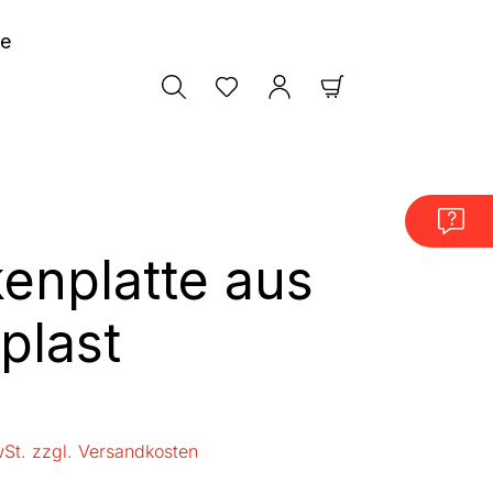
le
Warenkorb enthäl
enplatte aus
plast
is:
wSt. zzgl. Versandkosten