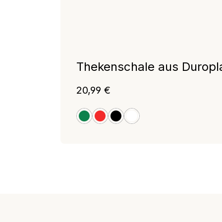
Thekenschale aus Duropl
Regulärer Preis:
20,99 €
grün
rot
schwarz
weiß