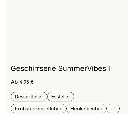
Geschirrserie SummerVibes II
Regulärer Preis:
Ab
4,95 €
Dessertteller
Essteller
Frühstücksbrettchen
Henkelbecher
+
1