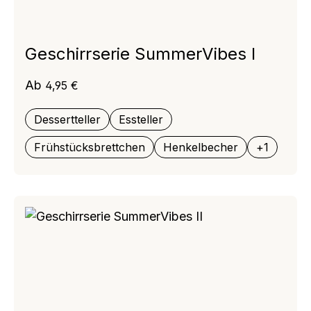
Geschirrserie SummerVibes I
Regulärer Preis:
Ab
4,95 €
Dessertteller
Essteller
Frühstücksbrettchen
Henkelbecher
+
1