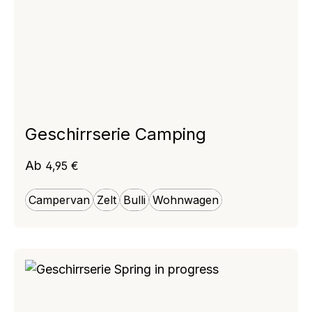
Geschirrserie Camping
Regulärer Preis:
Ab
4,95 €
Campervan
Zelt
Bulli
Wohnwagen