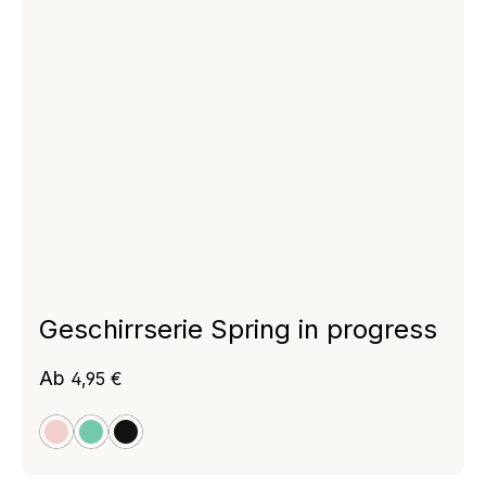
Geschirrserie Spring in progress
Regulärer Preis:
Ab
4,95 €
rosa
green
schwarz