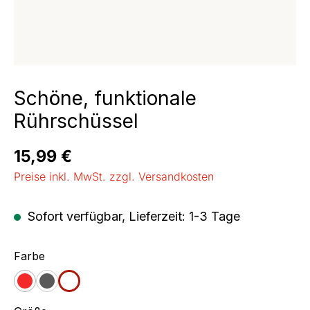
Schöne, funktionale
Rührschüssel
Regulärer Preis:
15,99 €
Preise inkl. MwSt. zzgl. Versandkosten
Sofort verfügbar, Lieferzeit: 1-3 Tage
auswählen
Farbe
rot
schwarz
weiß
(Diese Option ist zurzeit nicht verfügbar.)