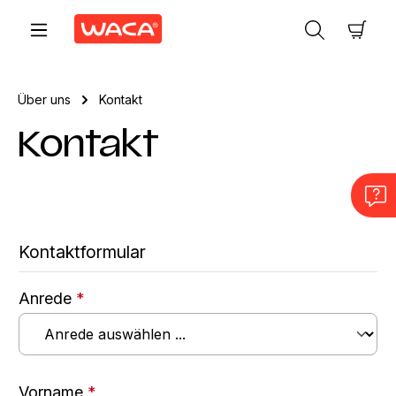
Zum Hauptinhalt springen
Ware
Über uns
Kontakt
Kontakt
Kontaktformular
Anrede
*
Vorname
*