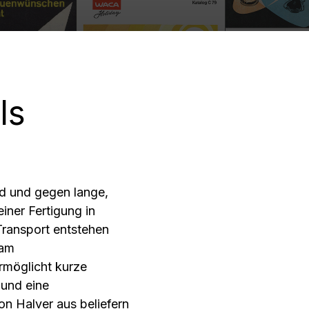
rschüssel
Rührbecher
ls
d und gegen lange,
einer Fertigung in
ransport entstehen
 am
rmöglicht kurze
 und eine
n Halver aus beliefern