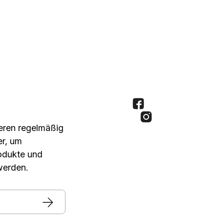
seren regelmäßig
er, um
rodukte und
werden.