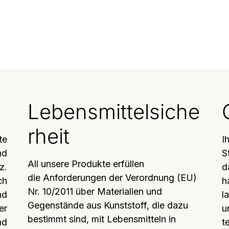
Lebensmittelsiche
rheit
te
I
nd
S
All unsere Produkte erfüllen
z.
d
die Anforderungen der Verordnung (EU)
ch
h
Nr. 10/2011 über Materialien und
nd
l
Gegenstände aus Kunststoff, die dazu
er
u
bestimmt sind, mit Lebensmitteln in
nd
t