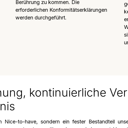
Berührung zu kommen. Die
g
erforderlichen Konformitätserklärungen
k
werden durchgeführt.
e
W
s
u
ng, kontinuierliche Ve
nis
in Nice‑to‑have, sondern ein fester Bestandteil u