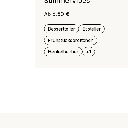
SummerVibes I
Regulärer Preis:
6,50 €
Ab
Dessertteller
Essteller
Frühstücksbrettchen
Henkelbecher
+
1