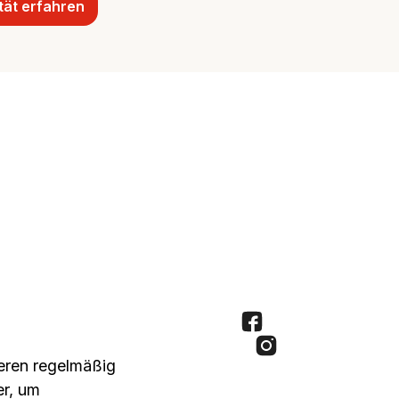
tät erfahren
seren regelmäßig
er, um