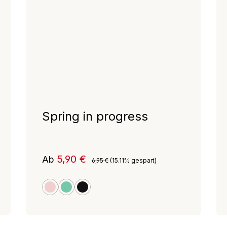
Spring in progress
Verkaufspreis:
5,90 €
Ab
Regulärer Preis:
6,95 €
(15.11% gespart)
rosa
green
schwarz