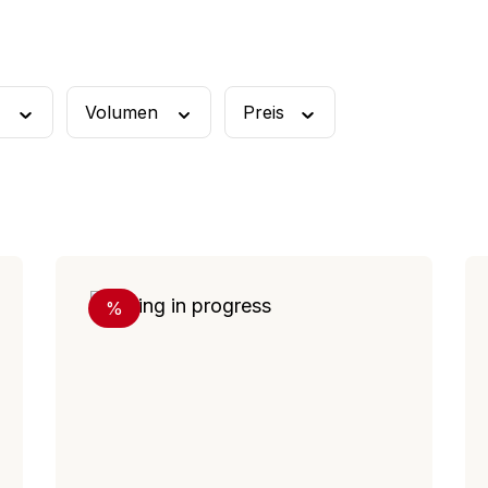
rschüssel
Rührbecher
l
Volumen
Preis
Rabatt
%