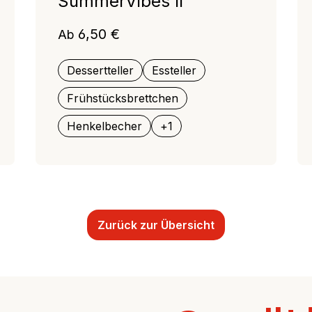
SummerVibes II
Regulärer Preis:
6,50 €
Ab
Dessertteller
Essteller
Frühstücksbrettchen
Henkelbecher
+
1
Zurück zur Übersicht