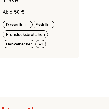
Travel
Regulärer Preis:
6,50 €
Ab
Dessertteller
Essteller
Frühstücksbrettchen
Henkelbecher
+
1