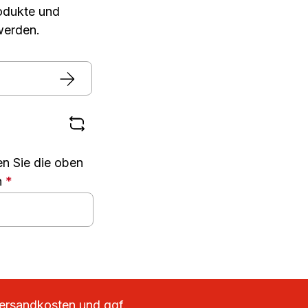
rodukte und
werden.
n Sie die oben
n
*
ersandkosten
und ggf.