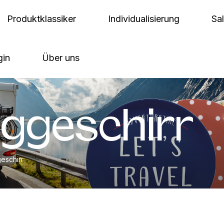
Produktklassiker
Individualisierung
Sa
gin
Über uns
ggeschirr
eschirr