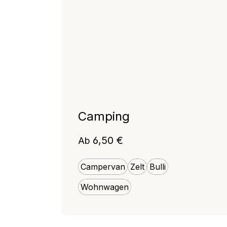
Camping
Regulärer Preis:
6,50 €
Ab
Campervan
Zelt
Bulli
Wohnwagen