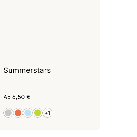
Summerstars
Regulärer Preis:
6,50 €
Ab
+
1
Gray
Orange
Light Blue
Bamboo Green