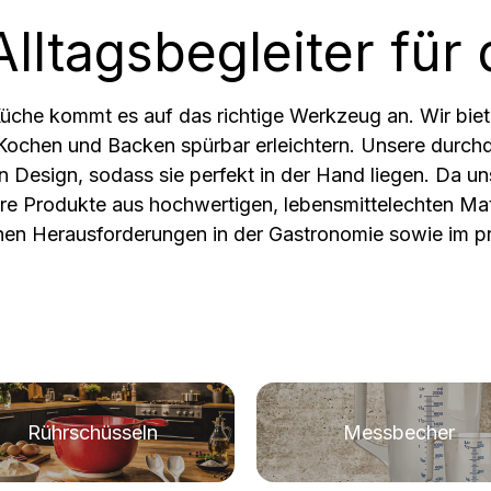
rschüssel
Rührbecher
Alltagsbegleiter für
Küche kommt es auf das richtige Werkzeug an. Wir biet
 Kochen und Backen spürbar erleichtern. Unsere durch
n Design, sodass sie perfekt in der Hand liegen. Da 
sere Produkte aus hochwertigen, lebensmittelechten Mate
ichen Herausforderungen in der Gastronomie sowie im p
Rührschüsseln
Messbecher