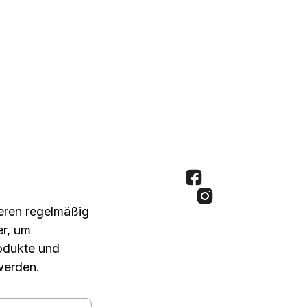
seren regelmäßig
er, um
rodukte und
werden.