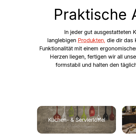
Frühstücks-Duo
Rüh
Praktische 
In jeder gut ausgestatteten 
langlebigen
Produkten,
die dir das
Funktionalität mit einem ergonomische
Herzen liegen, fertigen wir all un
formstabil und halten den tägl
Küchen- & Servierlöffel