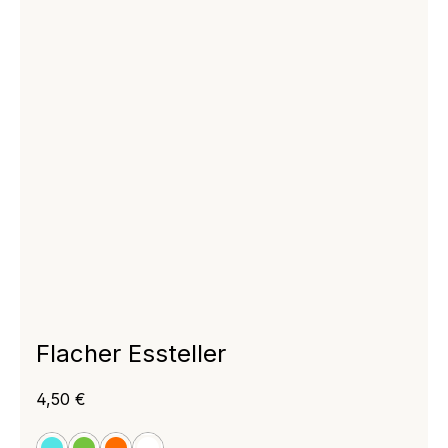
Flacher Essteller
Regulärer Preis:
4,50 €