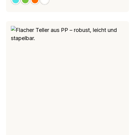
hellbau
kiwigrün
orange
weiß