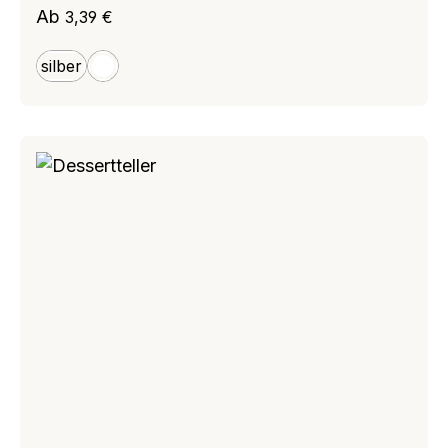
Regulärer Preis:
Ab
3,39 €
silber
weiß