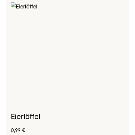
Eierlöffel
Regulärer Preis:
0,99 €