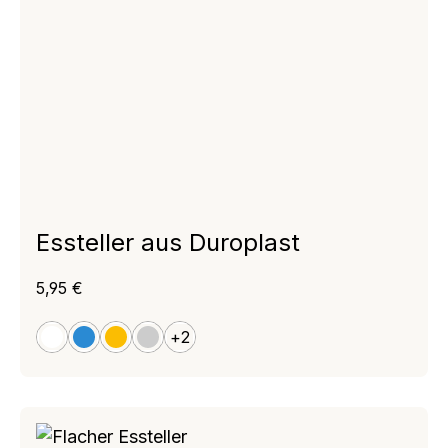
Essteller aus Duroplast
Regulärer Preis:
5,95 €
+
2
weiß
blau
gelb
granit