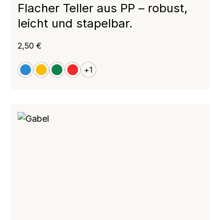
Flacher Teller aus PP – robust,
leicht und stapelbar.
Regulärer Preis:
2,50 €
+
1
blau
gelb
grün
rot