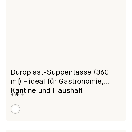
Duroplast-Suppentasse (360
ml) – ideal für Gastronomie,
Kantine und Haushalt
Regulärer Preis:
3,95 €
weiß