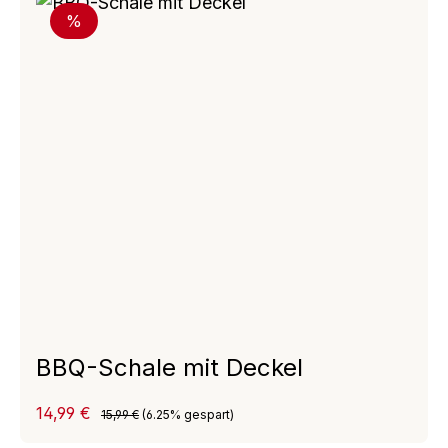
Rabatt
%
BBQ-Schale mit Deckel
Verkaufspreis:
14,99 €
Regulärer Preis:
15,99 €
(6.25% gespart)