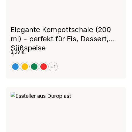
Elegante Kompottschale (200
ml) - perfekt für Eis, Dessert,
Süßspeise
Regulärer Preis:
3,29 €
+
1
blau
gelb
grün
rot