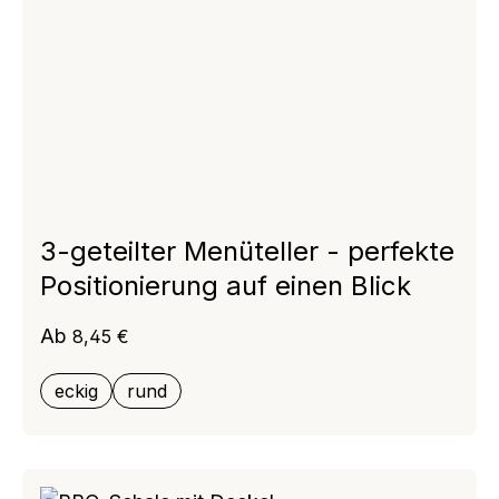
3-geteilter Menüteller - perfekte
Positionierung auf einen Blick
Regulärer Preis:
Ab
8,45 €
eckig
rund