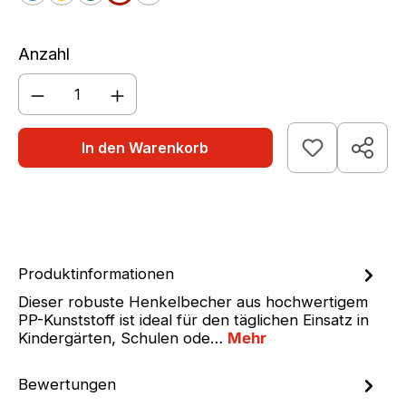
blau
gelb
grün
rot
weiß
Anzahl
Produkt Anzahl: Gib den gewünschten We
In den Warenkorb
Produktinformationen
Dieser robuste Henkelbecher aus hochwertigem
PP-Kunststoff ist ideal für den täglichen Einsatz in
Kindergärten, Schulen ode…
Mehr
Bewertungen