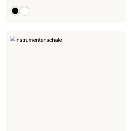
schwarz
weiß