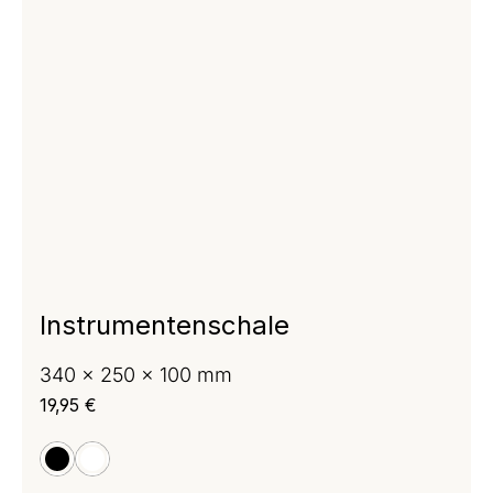
Instrumentenschale
340 x 250 x 100 mm
Regulärer Preis:
19,95 €
schwarz
weiß