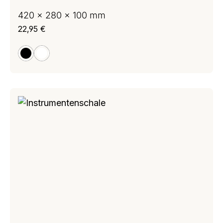
420 x 280 x 100 mm
Regulärer Preis:
22,95 €
schwarz
weiß