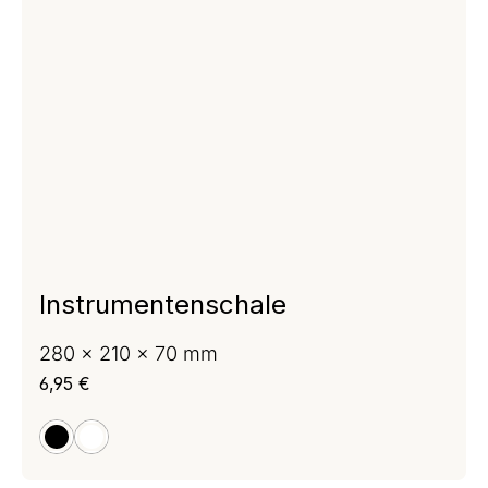
Instrumentenschale
280 x 210 x 70 mm
Regulärer Preis:
6,95 €
schwarz
weiß