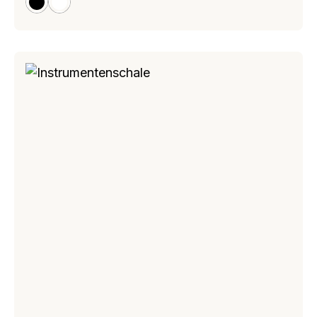
schwarz
weiß