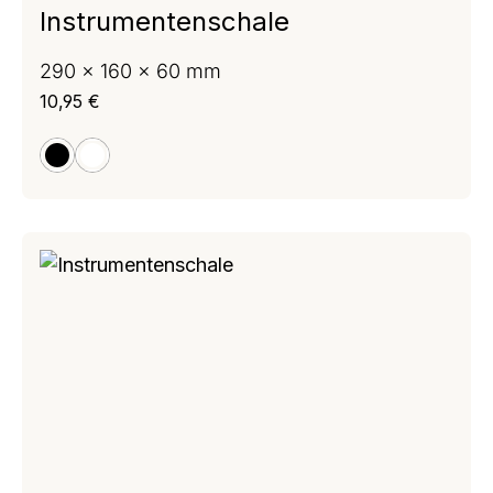
Instrumentenschale
290 x 160 x 60 mm
Regulärer Preis:
10,95 €
schwarz
weiß