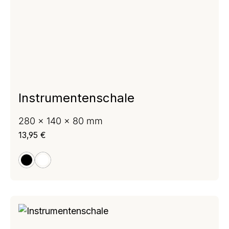
Instrumentenschale
280 x 140 x 80 mm
Regulärer Preis:
13,95 €
schwarz
weiß