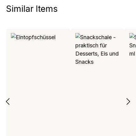
Similar Items
Produktgalerie überspringen