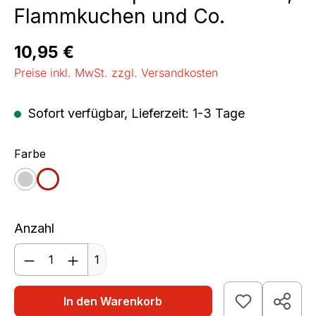
Flammkuchen und Co.
Regulärer Preis:
10,95 €
Preise inkl. MwSt. zzgl. Versandkosten
Sofort verfügbar, Lieferzeit: 1-3 Tage
auswählen
Farbe
granit
weiß
Anzahl
Produkt Anzahl: Gib den gewünschten We
1
In den Warenkorb