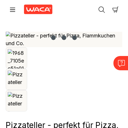
Zum Hauptinhalt springen
Ware
Bildergalerie überspringen
Pizzateller - perfekt für Pizza,