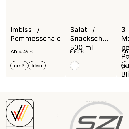
Imbiss- /
Salat- /
3-
Pommesschale
Snackschale
Me
500 ml
pe
Regulärer Preis:
Regulärer Preis:
Reg
Ab
A
4,49 €
5,50 €
Po
au
groß
klein
e
weiß
Bl