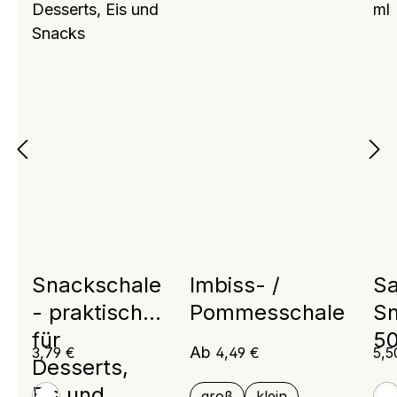
Snackschale
Imbiss- /
Sa
- praktisch
Pommesschale
Sn
für
50
Regulärer Preis:
Regulärer Preis:
Reg
Ab
3,79 €
4,49 €
5,5
Desserts,
Eis und
groß
klein