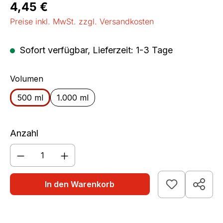
Regulärer Preis:
4,45 €
Preise inkl. MwSt. zzgl. Versandkosten
Sofort verfügbar, Lieferzeit: 1-3 Tage
auswählen
Volumen
500 ml
1.000 ml
Anzahl
Produkt Anzahl: Gib den gewünschten We
In den Warenkorb