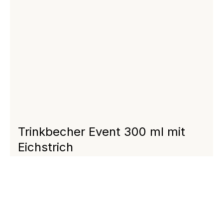
Trinkbecher Event 300 ml mit
Eichstrich
Regulärer Preis:
0,99 €