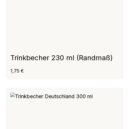
Trinkbecher 230 ml (Randmaß)
Regulärer Preis:
1,75 €