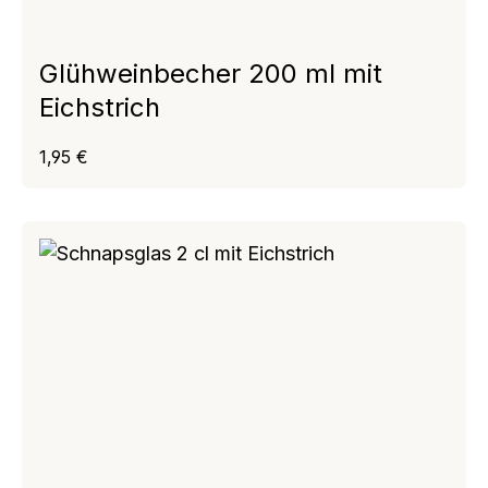
Glühweinbecher 200 ml mit
Eichstrich
Regulärer Preis:
1,95 €