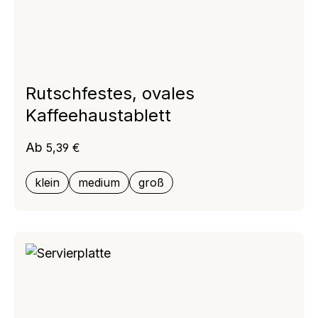
Rutschfestes, ovales
Kaffeehaustablett
Regulärer Preis:
Ab
5,39 €
klein
medium
groß