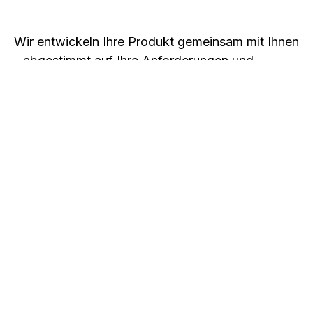
Wir entwickeln Ihre Produkt gemeinsam mit Ihnen
- abgestimmt auf Ihre Anforderungen und
technisch geprüft durch Machbarkeitsanalysen.
Sie stellen uns Ihre Konstruktionsdaten zur
Verfügung - wir kümmern uns um den Rest.
Online oder per Datenträger in gängigen
Formaten.
Gemeinsam mit Ihnen finden wir die optimale
Lösung - passend zu Ihren technischen
Vorgaben und wirtschaftlichen Anforderungen.