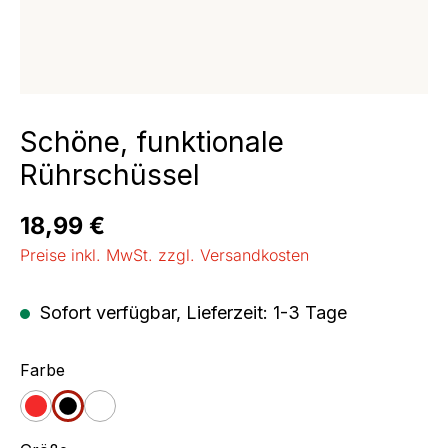
Schöne, funktionale
Rührschüssel
Regulärer Preis:
18,99 €
Preise inkl. MwSt. zzgl. Versandkosten
Sofort verfügbar, Lieferzeit: 1-3 Tage
auswählen
Farbe
rot
schwarz
weiß