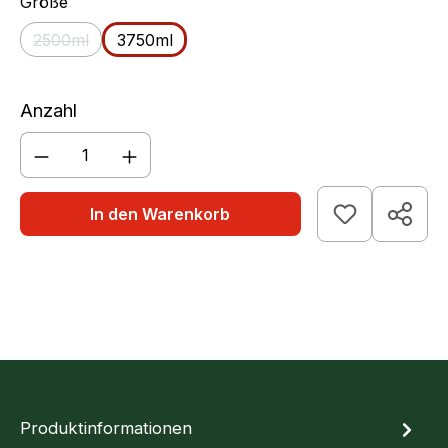
auswählen
Größe
2500ml
3750ml
(Diese Option ist zurzeit nicht verfügbar.)
Anzahl
Produkt Anzahl: Gib den gewünschten We
In den Warenkorb
Produktinformationen