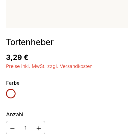
Tortenheber
Regulärer Preis:
3,29 €
Preise inkl. MwSt. zzgl. Versandkosten
auswählen
Farbe
weiß
Anzahl
Produkt Anzahl: Gib den gewünschten We