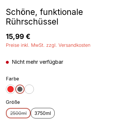
Schöne, funktionale
Rührschüssel
Regulärer Preis:
15,99 €
Preise inkl. MwSt. zzgl. Versandkosten
Nicht mehr verfügbar
auswählen
Farbe
rot
schwarz
weiß
(Diese Option ist zurzeit nicht verfügbar.)
auswählen
Größe
2500ml
3750ml
(Diese Option ist zurzeit nicht verfügbar.)