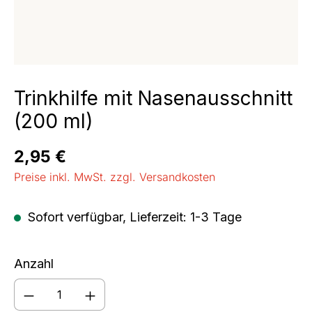
Trinkhilfe mit Nasenausschnitt
(200 ml)
Regulärer Preis:
2,95 €
Preise inkl. MwSt. zzgl. Versandkosten
Sofort verfügbar, Lieferzeit: 1-3 Tage
Anzahl
Produkt Anzahl: Gib den gewünschten We