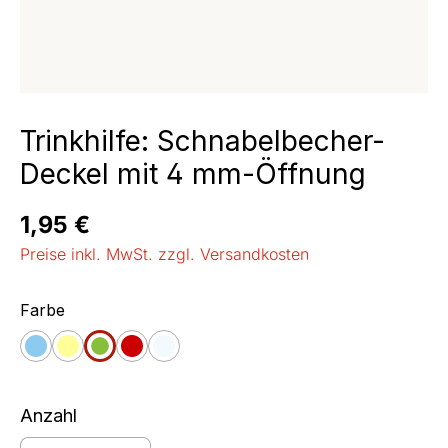
Trinkhilfe: Schnabelbecher-
Deckel mit 4 mm-Öffnung
Regulärer Preis:
1,95 €
Preise inkl. MwSt. zzgl. Versandkosten
auswählen
Farbe
blau-transluzent
gelb-transluzent
grün-transluzent
rot-transluzent
transparent - opak
Anzahl