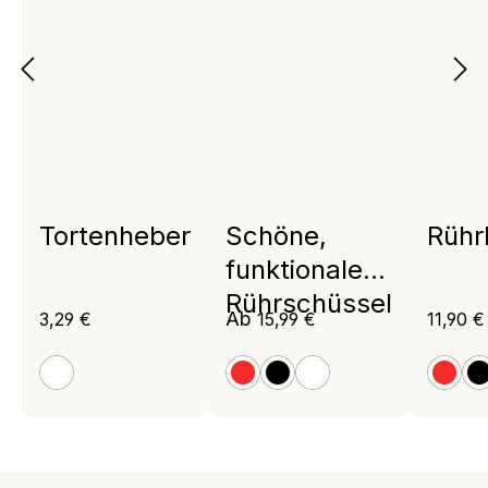
Tortenheber
Schöne,
Rühr
funktionale
Rührschüssel
Regulärer Preis:
Regulärer Preis:
Regulär
Ab
3,29 €
15,99 €
11,90 €
weiß
rot
schwarz
weiß
rot
s