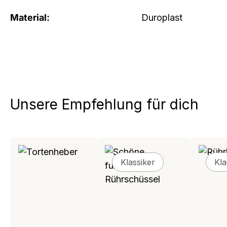
Material:
Duroplast
Unsere Empfehlung für dich
Produktgalerie überspringen
Klassiker
Kla
Klassiker
Kla