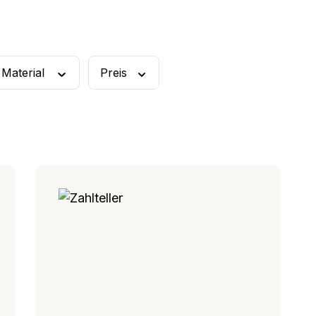
rschüssel
Rührbecher
Material
Preis