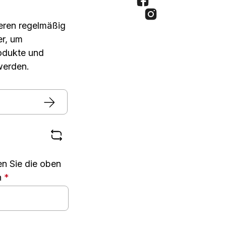
seren regelmäßig
er, um
rodukte und
werden.
n Sie die oben
n
*