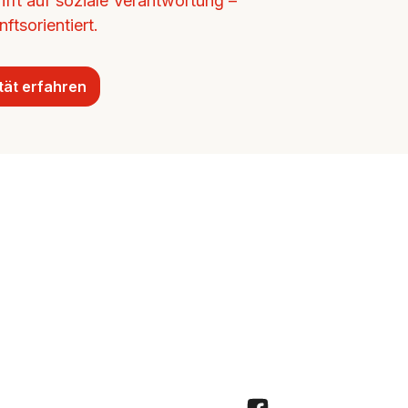
ifft auf soziale Verantwortung – 
ftsorientiert.
tät erfahren