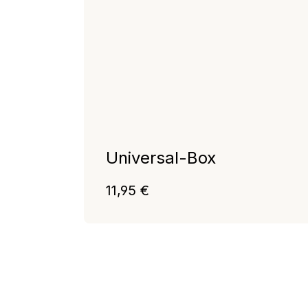
Universal-Box
Regulärer Preis:
11,95 €