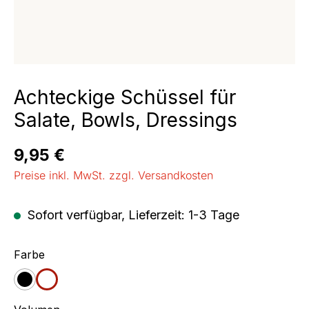
Achteckige Schüssel für
Salate, Bowls, Dressings
Regulärer Preis:
9,95 €
Preise inkl. MwSt. zzgl. Versandkosten
Sofort verfügbar, Lieferzeit: 1-3 Tage
auswählen
Farbe
schwarz
weiß