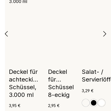
Deckel für
Deckel
Salat- /
achteckige
für
Servierlöff
Schüssel,
Schüssel
Regulärer Prei
3,29 €
3.000 ml
8-eckig
Regulärer Preis:
Regulärer Preis:
3,95 €
2,95 €
glasklar
schwarz
weiß