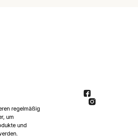
seren regelmäßig
er, um
rodukte und
werden.