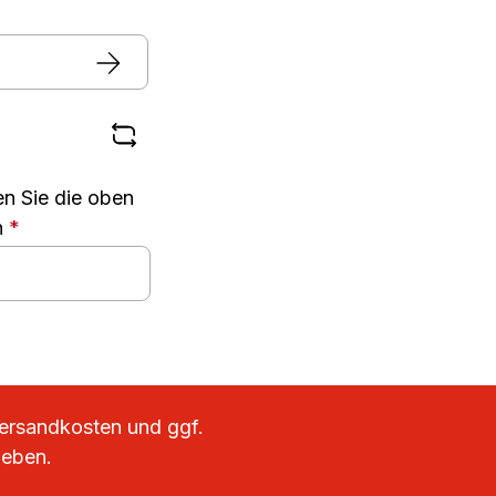
n Sie die oben
n
*
ersandkosten
und ggf.
geben.