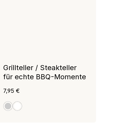
Grillteller / Steakteller
für echte BBQ-Momente
Regulärer Preis:
7,95 €
granit
weiß