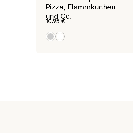
Pizza, Flammkuchen
und Co.
Regulärer Preis:
10,95 €
granit
weiß