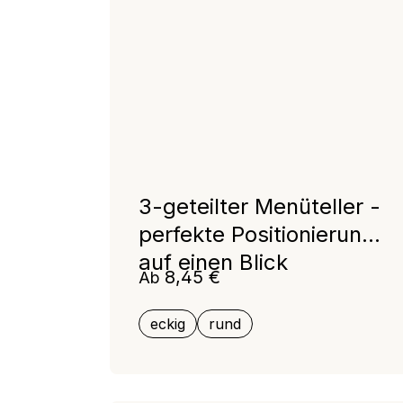
3-geteilter Menüteller -
perfekte Positionierung
auf einen Blick
Regulärer Preis:
8,45 €
Ab
eckig
rund