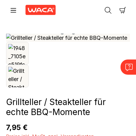
Zum Hauptinhalt springen
Ware
Bildergalerie überspringen
Grillteller / Steakteller für
echte BBQ-Momente
Regulärer Preis:
7,95 €