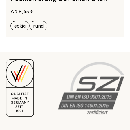
Regulärer Preis:
Ab
8,45 €
eckig
rund