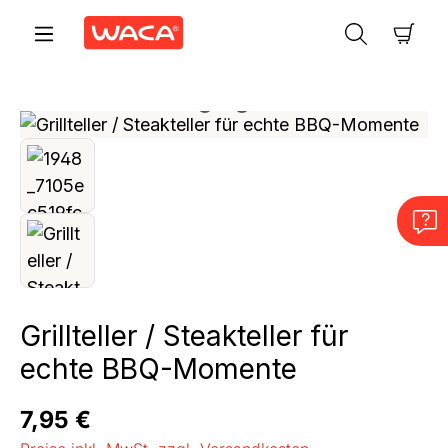
Zum Hauptinhalt springen
Ware
Bildergalerie überspringen
Grillteller / Steakteller für
echte BBQ-Momente
Regulärer Preis:
7,95 €