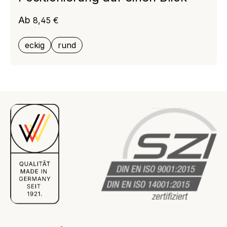
Regulärer Preis:
Ab
8,45 €
eckig
rund