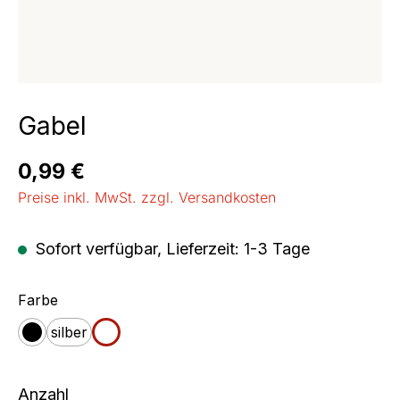
Gabel
Regulärer Preis:
0,99 €
Preise inkl. MwSt. zzgl. Versandkosten
Sofort verfügbar, Lieferzeit: 1-3 Tage
auswählen
Farbe
silber
schwarz
weiß
Anzahl