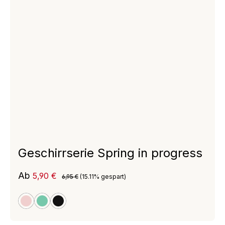
Geschirrserie Spring in progress
Verkaufspreis:
Ab
5,90 €
Regulärer Preis:
6,95 €
(15.11% gespart)
rosa
green
schwarz