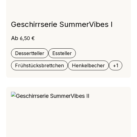
Geschirrserie SummerVibes I
Regulärer Preis:
Ab
6,50 €
Dessertteller
Essteller
Frühstücksbrettchen
Henkelbecher
+
1