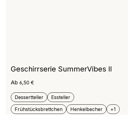
Geschirrserie SummerVibes II
Regulärer Preis:
Ab
6,50 €
Dessertteller
Essteller
Frühstücksbrettchen
Henkelbecher
+
1