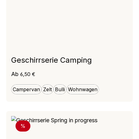
Geschirrserie Camping
Regulärer Preis:
Ab
6,50 €
Campervan
Zelt
Bulli
Wohnwagen
Rabatt
%