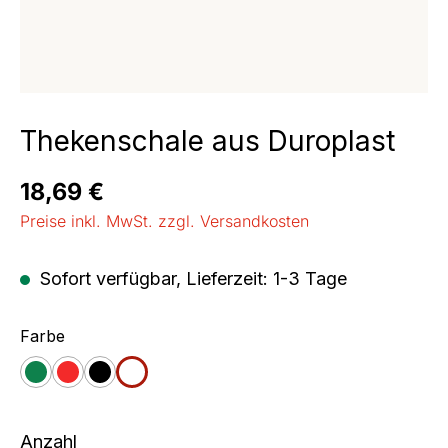
Thekenschale aus Duroplast
Regulärer Preis:
18,69 €
Preise inkl. MwSt. zzgl. Versandkosten
Sofort verfügbar, Lieferzeit: 1-3 Tage
auswählen
Farbe
grün
rot
schwarz
weiß
Anzahl