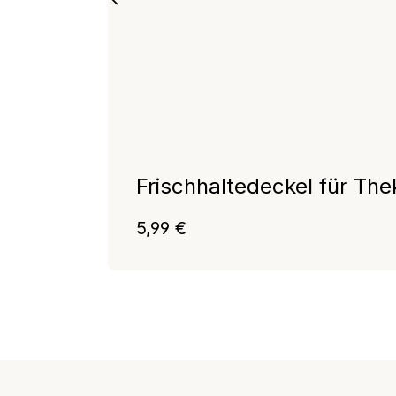
Frischhaltedeckel für Th
Regulärer Preis:
5,99 €