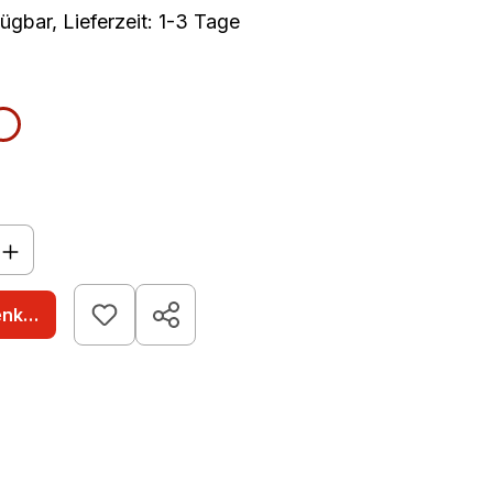
ügbar, Lieferzeit: 1-3 Tage
len
warz
weiß
nzahl: Gib den gewünschten Wert ein o
enkorb