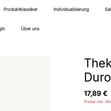
Produktklassiker
Individualisierung
Sa
gin
Über uns
Thek
Duro
Regulärer Pre
17,89 €
Preise inkl. M