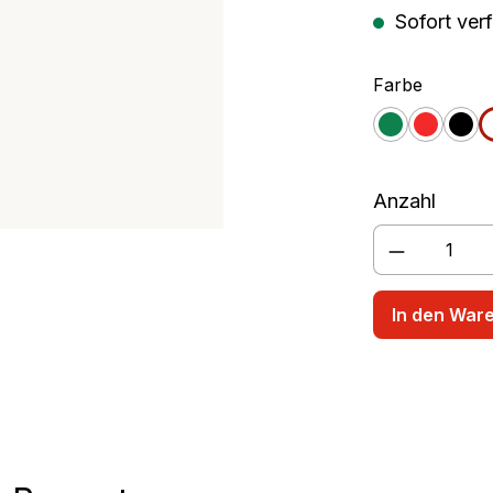
Sofort verf
rschüssel
Rührbecher
auswäh
Farbe
grün
rot
sch
Anzahl
Produkt A
In den War