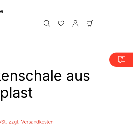
le
Warenkorb enthäl
enschale aus
plast
is:
wSt. zzgl. Versandkosten