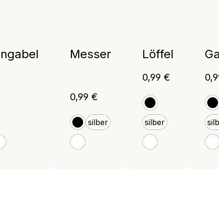
ngabel
Messer
Löffel
Ga
Regulärer Preis:
Reg
0,99 €
0,9
Regulärer Preis:
0,99 €
schwarz
s
r Preis:
silber
silber
sil
schwarz
weiß
weiß
weiß
w