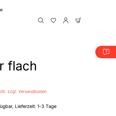
le
Warenkorb enthäl
r flach
is:
wSt. zzgl. Versandkosten
ügbar, Lieferzeit: 1-3 Tage