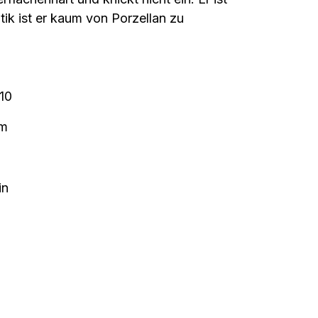
ik ist er kaum von Porzellan zu
10
m
in