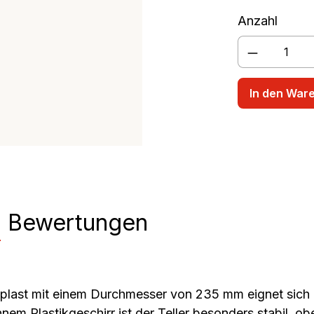
rschüssel
Rührbecher
Anzahl
Produkt A
In den War
n
Bewertungen
last mit einem Durchmesser von 235 mm eignet sich id
 Plastikgeschirr ist der Teller besonders stabil, oberf