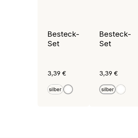
Besteck-
Besteck-
Set
Set
Regulärer Preis:
Regulärer Preis
3,39 €
3,39 €
silber
silber
weiß
weiß