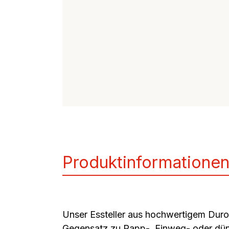
Frühstücks-Duo
Rüh
Produktinformatione
Unser Essteller aus hochwertigem Durop
Gegensatz zu Papp-, Einweg- oder dünnem