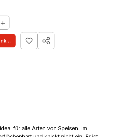
nzahl: Gib den gewünschten Wert ein o
enkorb
eal für alle Arten von Speisen. Im
lächenhart und knickt nicht ein. Er ist