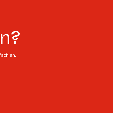
en?
fach an.