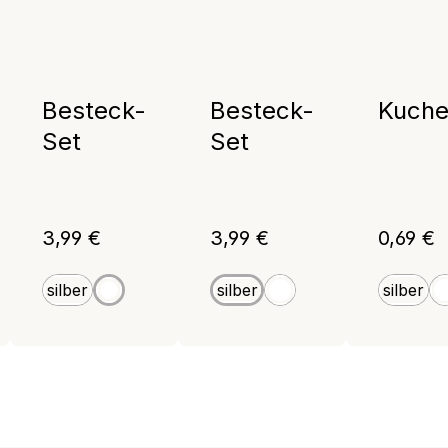
Besteck-
Besteck-
Kuche
Set
Set
:
Regulärer Preis:
Regulärer Preis:
Reguläre
3,99 €
3,99 €
0,69 €
silber
silber
silber
weiß
weiß