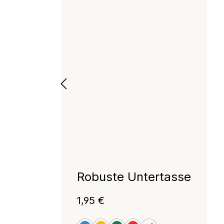
Robuste Untertasse
Regulärer Preis:
1,95 €