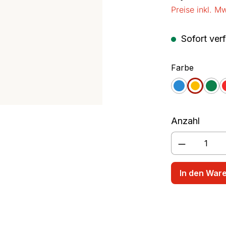
Preise inkl. M
rschüssel
Rührbecher
Sofort verf
auswäh
Farbe
blau
gelb
grü
Anzahl
Produkt A
In den War