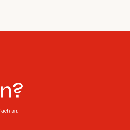
en?
fach an.