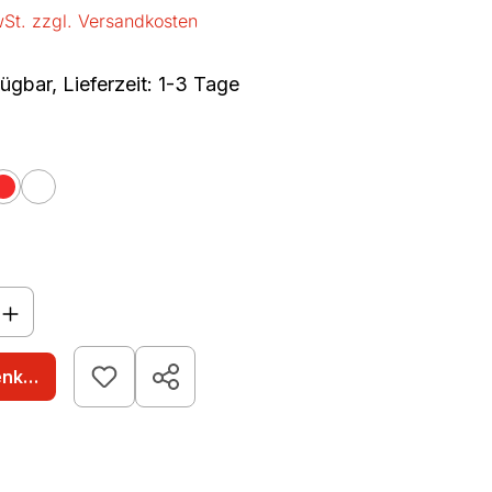
wSt. zzgl. Versandkosten
ügbar, Lieferzeit: 1-3 Tage
len
n
rot
weiß
nzahl: Gib den gewünschten Wert ein o
enkorb