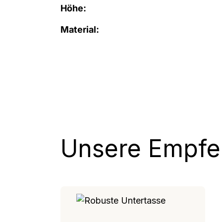
Höhe:
Material:
Unsere Empfeh
Produktgalerie überspringen