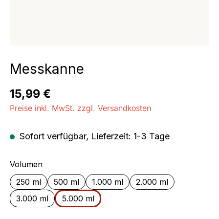
Messkanne
Regulärer Preis:
15,99 €
Preise inkl. MwSt. zzgl. Versandkosten
Sofort verfügbar, Lieferzeit: 1-3 Tage
auswählen
Volumen
250 ml
500 ml
1.000 ml
2.000 ml
3.000 ml
5.000 ml