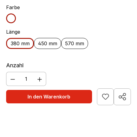
auswählen
Farbe
weiß
auswählen
Länge
380 mm
450 mm
570 mm
Anzahl
Produkt Anzahl: Gib den gewünschten We
In den Warenkorb