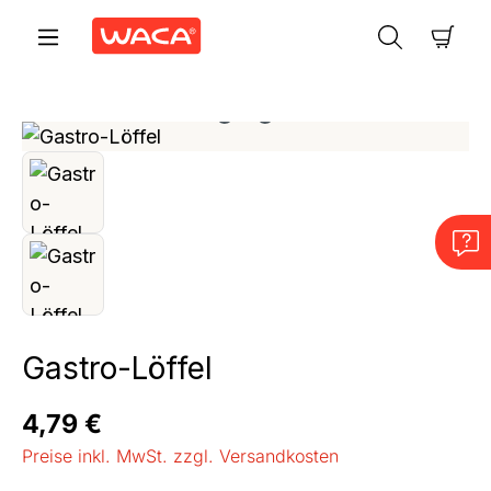
Zum Hauptinhalt springen
Ware
Bildergalerie überspringen
Gastro-Löffel
Regulärer Preis:
4,79 €
Preise inkl. MwSt. zzgl. Versandkosten