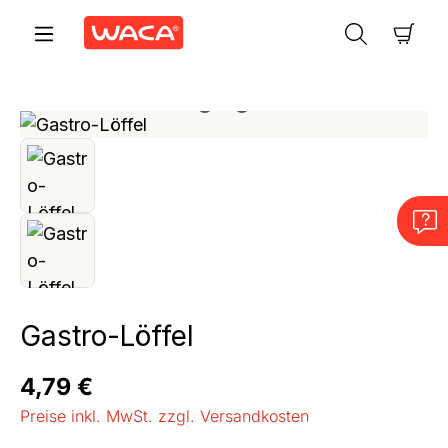
Zum Hauptinhalt springen
Ware
Bildergalerie überspringen
Gastro-Löffel
Regulärer Preis:
4,79 €
Preise inkl. MwSt. zzgl. Versandkosten