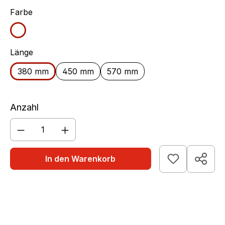
auswählen
Farbe
weiß
auswählen
Länge
380 mm
450 mm
570 mm
Anzahl
Produkt Anzahl: Gib den gewünschten We
In den Warenkorb