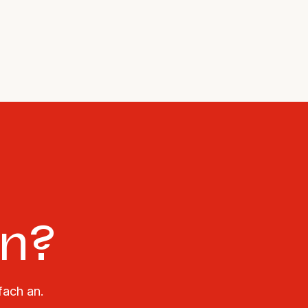
en?
fach an.