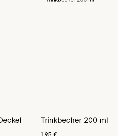
Deckel
Trinkbecher 200 ml
Regulärer Preis:
1,95 €