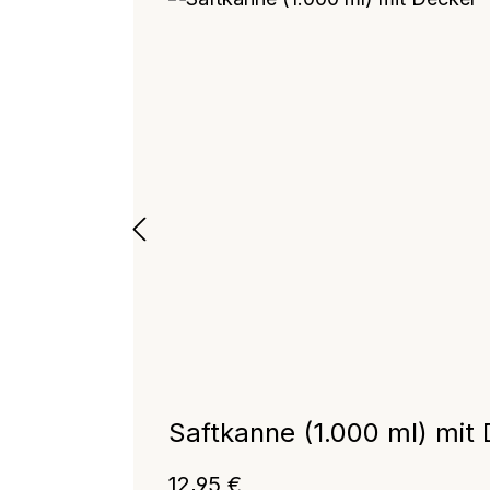
Saftkanne (1.000 ml) mit 
Regulärer Preis:
12,95 €