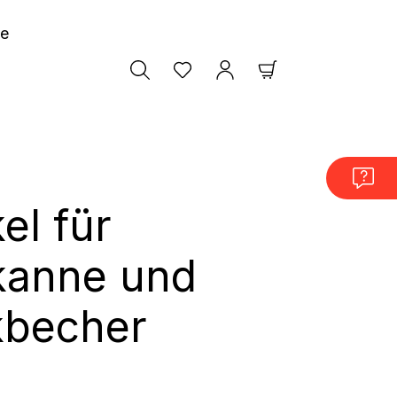
le
Warenkorb enthäl
el für
kanne und
kbecher
is: