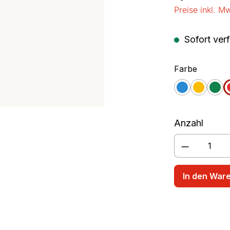
Preise inkl. M
rschüssel
Rührbecher
Sofort verf
auswäh
Farbe
blau
gelb
grü
Anzahl
Produkt A
In den War