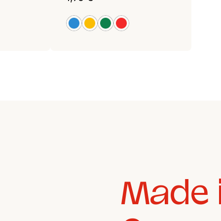
blau
gelb
grün
rot
Made i