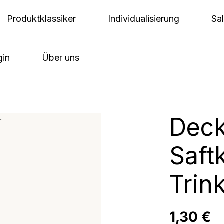
Produktklassiker
Individualisierung
Sa
gin
Über uns
Deck
Saft
Trin
Regulärer Pre
1,30 €