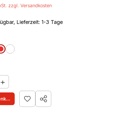
wSt. zzgl. Versandkosten
ügbar, Lieferzeit: 1-3 Tage
len
n
rot
weiß
nzahl: Gib den gewünschten Wert ein o
enkorb